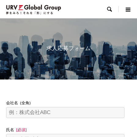

求人応募フォーム
会社名
(全角)
氏名
[必須]