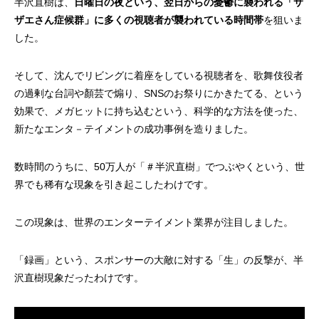
半沢直樹は、
日曜日の夜という、翌日からの憂鬱に襲われる「サ
ザエさん症候群」に多くの視聴者が襲われている時間帯
を狙いま
した。
そして、沈んでリビングに着座をしている視聴者を、歌舞伎役者
の過剰な台詞や顏芸で煽り、SNSのお祭りにかきたてる、という
効果で、メガヒットに持ち込むという、科学的な方法を使った、
新たなエンタ－テイメントの成功事例を造りました。
数時間のうちに、50万人が「＃半沢直樹」でつぶやくという、世
界でも稀有な現象を引き起こしたわけです。
この現象は、世界のエンターテイメント業界が注目しました。
「録画」という、スポンサーの大敵に対する「生」の反撃が、半
沢直樹現象だったわけです。